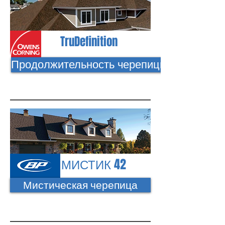
TruDefinition
Продолжительность черепицы
МИСТИК 42
Мистическая черепица