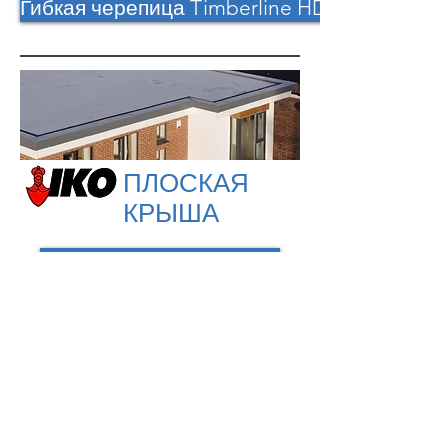
Гибкая черепица Timberline HD®
ПЛОСКАЯ
КРЫША
Коммерческая и Жилая
ЕСТЬ ВОПРОСЫ?
Звоните нам:
(416) 247-2769