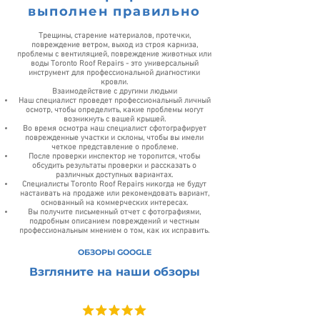
выполнен правильно
Трещины, старение материалов, протечки,
повреждение ветром, выход из строя карниза,
проблемы с вентиляцией, повреждение животных или
воды Toronto Roof Repairs - это универсальный
инструмент для профессиональной диагностики
кровли.
Взаимодействие с другими людьми
Наш специалист проведет профессиональный личный
осмотр, чтобы определить, какие проблемы могут
возникнуть с вашей крышей.
Во время осмотра наш специалист сфотографирует
поврежденные участки и склоны, чтобы вы имели
четкое представление о проблеме.
После проверки инспектор не торопится, чтобы
обсудить результаты проверки и рассказать о
различных доступных вариантах.
Специалисты Toronto Roof Repairs никогда не будут
настаивать на продаже или рекомендовать вариант,
основанный на коммерческих интересах.
Вы получите письменный отчет с фотографиями,
подробным описанием повреждений и честным
профессиональным мнением о том, как их исправить.
ОБЗОРЫ GOOGLE
Взгляните на наши обзоры