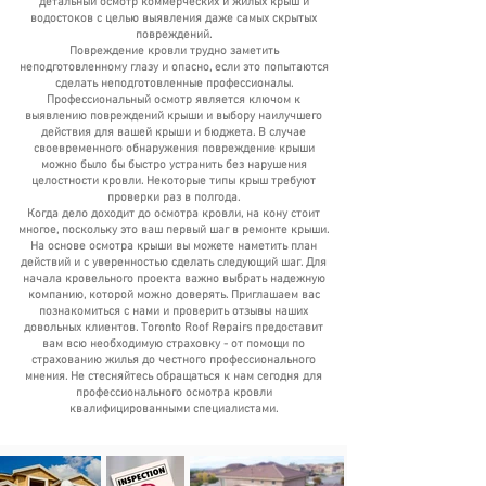
детальный осмотр коммерческих и жилых крыш и
водостоков с целью выявления даже самых скрытых
повреждений.
Повреждение кровли трудно заметить
неподготовленному глазу и опасно, если это попытаются
сделать неподготовленные профессионалы.
Профессиональный осмотр является ключом к
выявлению повреждений крыши и выбору наилучшего
действия для вашей крыши и бюджета. В случае
своевременного обнаружения повреждение крыши
можно было бы быстро устранить без нарушения
целостности кровли. Некоторые типы крыш требуют
проверки раз в полгода.
Когда дело доходит до осмотра кровли, на кону стоит
многое, поскольку это ваш первый шаг в ремонте крыши.
На основе осмотра крыши вы можете наметить план
действий и с уверенностью сделать следующий шаг. Для
начала кровельного проекта важно выбрать надежную
компанию, которой можно доверять. Приглашаем вас
познакомиться с нами и проверить отзывы наших
довольных клиентов. Toronto Roof Repairs предоставит
вам всю необходимую страховку - от помощи по
страхованию жилья до честного профессионального
мнения. Не стесняйтесь обращаться к нам сегодня для
профессионального осмотра кровли
квалифицированными специалистами.