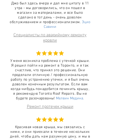
Джо был здесь вчера и дал мне цитату в 11
утра - мы договорились, что он пошел в
магазин за материалами, и все было
сделано в тот день - очень доволен
обслуживанием и профессионализмом.
Эцио
Савини
Специалисты по аварийному ремонту
кровли
У меня возникла проблема с утечкой крыши.
Я решил пойти на ремонт в Торонто, и я так
счастлив, что принял это решение. Они
проделали отличную / профессиональную
работу по устранению утечки, и я был очень
доволен конечным результатом. Если вам
когда-нибудь понадобится починить крышу,
я рекомендую Toronto Roof Repairs. Вы не
будете разочарованы!
Мелвин Медина.
Ремонт протечек крыши
Красивая новая крыша, мы связались с
ними, и они приехали в течение нескольких
дней, чтобы дать нам разумную цену, и мы в