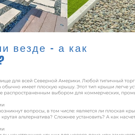
и везде - а как
?
ище для всей Северной Америки. Любой типичный торго
обычно имеет плоскую крышу. Этот тип крыши легче ус
лее распространенным выбором для коммерческих, про
ми
, возникнут вопросы, в том числе: является ли плоская
 крутая альтернатива? Сложнее установить? А как насче
ми
ли вы конструкцию крыши для нового дома или заменяете