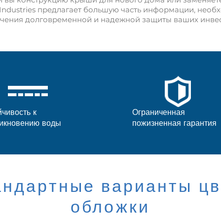
ndustries предлагает большую часть информации, необ
чения долговременной и надежной защиты ваших инвес
йчивость к
Ограниченная
икновению воды
пожизненная гарантия
андартные варианты цв
обложки