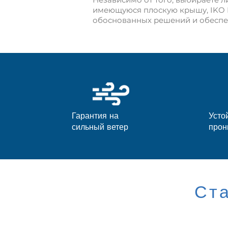
имеющуюся плоскую крышу, IKO I
обоснованных решений и обеспе
Гарантия на
Усто
сильный ветер
прон
Ст