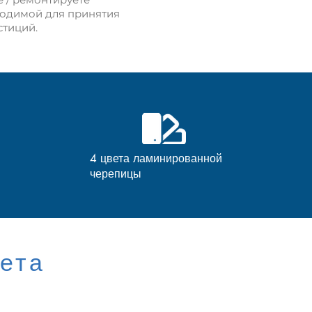
ходимой для принятия
тиций.
4 цвета ламинированной
черепицы
ета