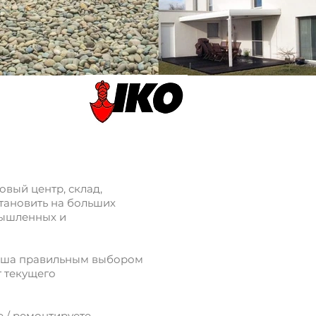
вый центр, склад,
тановить на больших
мышленных и
 крыша правильным выбором
т текущего
 / ремонтируете