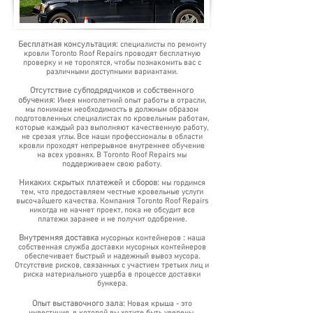
Бесплатная консультация:
специалисты по ремонту
кровли Toronto Roof Repairs проводят бесплатную
проверку и не торопятся, чтобы познакомить вас с
различными доступными вариантами.
Отсутствие субподрядчиков и собственного
обучения:
Имея многолетний опыт работы в отрасли,
мы понимаем необходимость в должным образом
подготовленных специалистах по кровельным работам,
которые каждый раз выполняют качественную работу,
не срезая углы. Все наши профессионалы в области
кровли проходят непрерывное внутреннее обучение
на всех уровнях. В Toronto Roof Repairs мы
поддерживаем свою работу.
Никаких скрытых платежей и сборов:
мы гордимся
тем, что предоставляем честные кровельные услуги
высочайшего качества. Компания Toronto Roof Repairs
никогда не начнет проект, пока не обсудит все
платежи заранее и не получит одобрение.
Внутренняя доставка
:
мусорных контейнеров
наша
собственная служба доставки мусорных контейнеров
обеспечивает быстрый и надежный вывоз мусора.
Отсутствие рисков, связанных с участием третьих лиц и
риска материального ущерба в процессе доставки
бункера.
Опыт выставочного зала:
Новая крыша - это