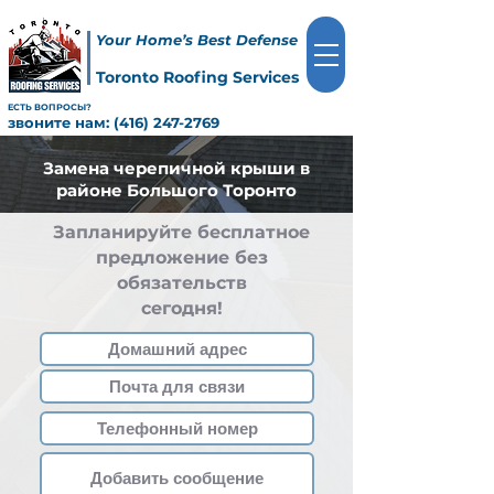
Your Home’s Best Defense
Toronto Roofing Services
ЕСТЬ ВОПРОСЫ?
звоните нам:
(416) 247-2769
Замена черепичной крыши в
районе Большого Торонто
Запланируйте бесплатное
предложение без
обязательств
сегодня!