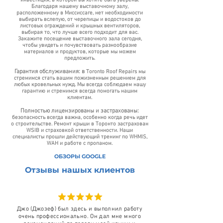
инвестиция, в которой вы хотите быть уверены.
Благодаря нашему выставочному залу,
расположенному в Миссиссаге, нет необходимости
выбирать вслепую, от черепицы и водостоков до
листовых ограждений и крышных вентиляторов,
выбирая то, что лучше всего подходит для вас.
Закажите посещение выставочного зала сегодня,
чтобы увидеть и почувствовать разнообразие
материалов и продуктов, которые мы можем
предложить.
Гарантия обслуживания: в
Toronto Roof Repairs мы
стремимся стать вашим пожизненным решением для
любых кровельных нужд. Мы всегда соблюдаем нашу
гарантию и стремимся всегда помогать нашим
клиентам.
Полностью лицензированы и застрахованы:
безопасность всегда важна, особенно когда речь идет
о строительстве. Ремонт крыши в Торонто застрахован
WSIB и страховкой ответственности. Наши
специалисты прошли действующий тренинг по WHMIS,
WAH и работе с пропаном.
ОБЗОРЫ GOOGLE
Отзывы нашых клиентов
Джо (Джозеф) был здесь и выполнил работу
очень профессионально. Он дал мне много