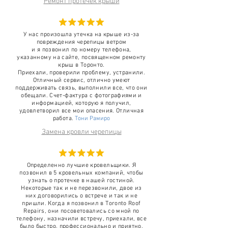
Ремонт протечек крыши
У нас произошла утечка на крыше из-за
повреждения черепицы ветром
и я позвонил по номеру телефона,
указанному на сайте, посвященном ремонту
крыш в Торонто.
Приехали, проверили проблему, устранили.
Отличный сервис, отлично умеют
поддерживать связь, выполнили все, что они
обещали. Счет-фактура с фотографиями и
информацией, которую я получил,
удовлетворил все мои опасения. Отличная
работа.
Тони Рамиро
Замена кровли черепицы
Определенно лучшие кровельщики. Я
позвонил в 5 кровельных компаний, чтобы
узнать о протечке в нашей гостиной.
Некоторые так и не перезвонили, двое из
них договорились о встрече и так и не
пришли. Когда я позвонил в Toronto Roof
Repairs, они посоветовались со мной по
телефону, назначили встречу, приехали, все
было быстро, профессионально и приятно.