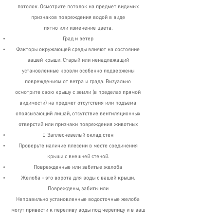
потолок. Осмотрите потолок на предмет видимых
признаков повреждения водой в виде
пятно или изменение цвета.
Град и ветер
Факторы окружающей среды влияют на состояние
вашей крыши. Старый или ненадлежащий
установленные кровли особенно подвержены
повреждениям от ветра и града. Визуально
осмотрите свою крышу с земли (в пределах прямой
видимости) на предмет отсутствия или подъема
опоясывающий лишай, отсутствие вентиляционных
отверстий или признаки повреждения животных
 Заплесневелый оклад стен
Проверьте наличие плесени в месте соединения
крыши с внешней стеной.
Поврежденные или забитые желоба
Желоба - это ворота для воды с вашей крыши.
Повреждены, забиты или
Неправильно установленные водосточные желоба
могут привести к переливу воды под
черепицу и в ваш