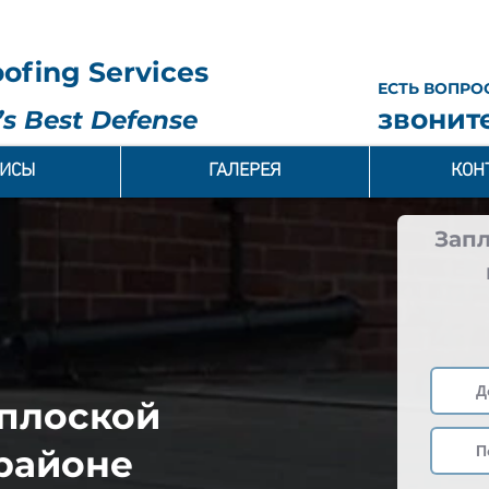
ofing Services
ЕСТЬ ВОПРО
звоните
s Best Defense
ВИСЫ
ГАЛЕРЕЯ
КОН
Зап
 плоской
районе