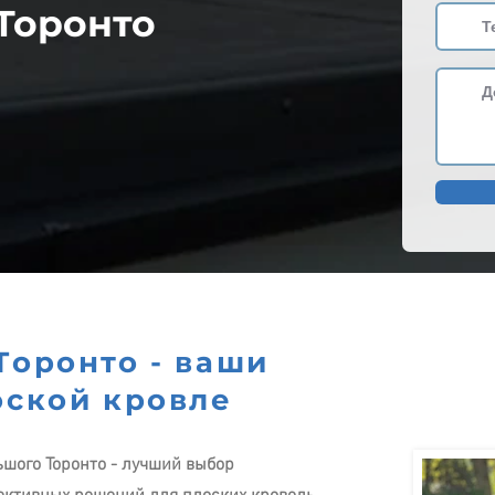
Торонто
Торонто - ваши
оской кровле
ьшого Торонто - лучший выбор