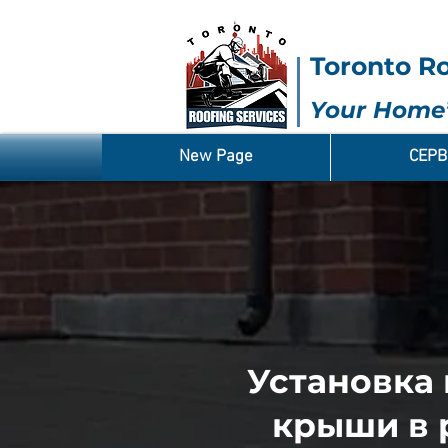
Toronto Ro
Your Home’
New Page
СЕР
Установка
крыши в 