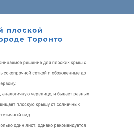
й плоской
ороде Торонто
оницаемое решение для плоских крыш с
высокопрочной сеткой и обожженные до
первому.
, аналогичную черепице, и бывает разных
ащищает плоскую крышу от солнечных
стетичный вид.
олько один лист; однако рекомендуется