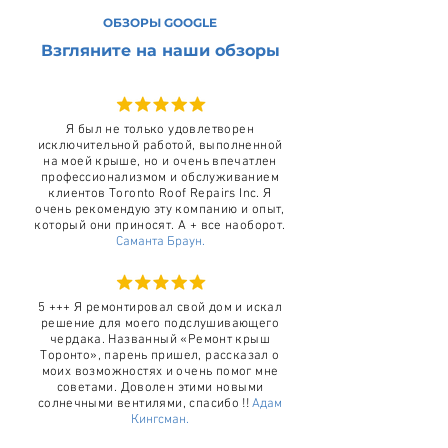
ОБЗОРЫ GOOGLE
Взгляните на наши обзоры
Я был не только удовлетворен
исключительной работой, выполненной
на моей крыше, но и очень впечатлен
профессионализмом и обслуживанием
клиентов Toronto Roof Repairs Inc. Я
очень рекомендую эту компанию и опыт,
который они приносят. А + все наоборот.
Саманта Браун.
5 +++ Я ремонтировал свой дом и искал
решение для моего подслушивающего
чердака. Названный «Ремонт крыш
Торонто», парень пришел, рассказал о
моих возможностях и очень помог мне
советами. Доволен этими новыми
солнечными вентилями, спасибо !!
Адам
Кингсман.