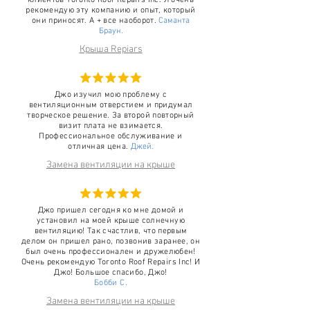
клиентов Toronto Roof Repairs Inc. Я очень
рекомендую эту компанию и опыт, который
они приносят. А + все наоборот.
Саманта
Браун.
Крыша Repiars
Джо изучил мою проблему с
вентиляционным отверстием и придумал
творческое решение. За второй повторный
визит плата не взимается.
Профессиональное обслуживание и
отличная цена.
Джей.
Замена вентиляции на крыше
Джо пришел сегодня ко мне домой и
установил на моей крыше солнечную
вентиляцию! Так счастлив, что первым
делом он пришел рано, позвонив заранее, он
был очень профессионален и дружелюбен!
Очень рекомендую Toronto Roof Repairs Inc! И
Джо! Большое спасибо, Джо!
Бобби С.
Замена вентиляции на крыше