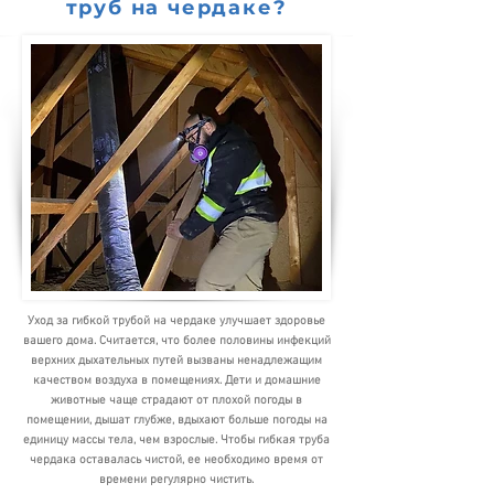
труб на чердаке?
Уход за гибкой трубой на чердаке улучшает здоровье
вашего дома. Считается, что более половины инфекций
верхних дыхательных путей вызваны ненадлежащим
качеством воздуха в помещениях. Дети и домашние
животные чаще страдают от плохой погоды в
помещении, дышат глубже, вдыхают больше погоды на
единицу массы тела, чем взрослые. Чтобы гибкая труба
чердака оставалась чистой, ее необходимо время от
времени регулярно чистить.