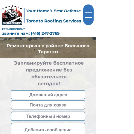
Your Home’s Best Defense
Toronto Roofing Services
ЕСТЬ ВОПРОСЫ?
звоните нам:
(416) 247-2769
Ремонт крыш в районе
Большого
Торонто
Запланируйте бесплатное
предложение без
обязательств
сегодня!